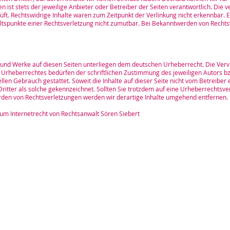
en ist stets der jeweilige Anbieter oder Betreiber der Seiten verantwortlich. Die
ft. Rechtswidrige Inhalte waren zum Zeitpunkt der Verlinkung nicht erkennbar. E
altspunkte einer Rechtsverletzung nicht zumutbar. Bei Bekanntwerden von Rechts
te und Werke auf diesen Seiten unterliegen dem deutschen Urheberrecht. Die Vervi
Urheberrechtes bedürfen der schriftlichen Zustimmung des jeweiligen Autors bz
ellen Gebrauch gestattet. Soweit die Inhalte auf dieser Seite nicht vom Betreibe
Dritter als solche gekennzeichnet. Sollten Sie trotzdem auf eine Urheberrechts
den von Rechtsverletzungen werden wir derartige Inhalte umgehend entfernen.
zum Internetrecht von Rechtsanwalt Sören Siebert