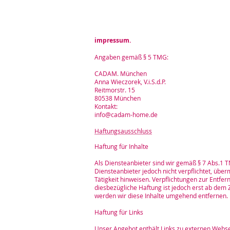
impressum.
Angaben gemäß § 5 TMG:
CADAM. München
Anna Wieczorek, V.i.S.d.P.
Reitmorstr. 15
80538 München
Kontakt:
info@cadam-home.de
Haftungsausschluss
Haftung für Inhalte
Als Diensteanbieter sind wir gemäß § 7 Abs.1 T
Diensteanbieter jedoch nicht verpflichtet, üb
Tätigkeit hinweisen. Verpflichtungen zur Entf
diesbezügliche Haftung ist jedoch erst ab dem
werden wir diese Inhalte umgehend entfernen.
Haftung für Links
Unser Angebot enthält Links zu externen Websei