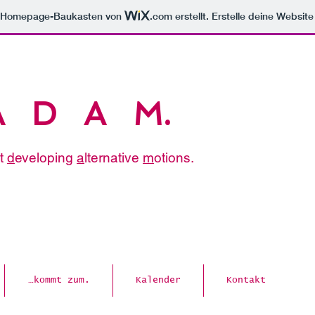
m Homepage-Baukasten von
.com
erstellt. Erstelle deine Websit
A D A M.
rt
d
eveloping
a
lternative
m
otions.
…kommt zum.
Kalender
Kontakt