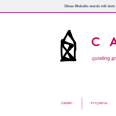
Diese Website wurde mit de
C 
c
urating
a
CADAM.
Projekte.